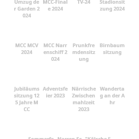
Umzug de
MCC-Final
TV-24
Stadionsit
r Garden 2
e 2024
zung 2024
024
MCC MCV
MCC Narr
Prunkfre
Birnbaum
2024
enschiff 2
mdensitz
sitzung
024
ung
Jubiläums
Adventsfe
Närrische
Wanderta
sitzung 12
ier 2023
Zwischen
g an der A
5 Jahre M
mahlzeit
hr
CC
2023
Sommerfe
Narren Sc
"Kölsche F