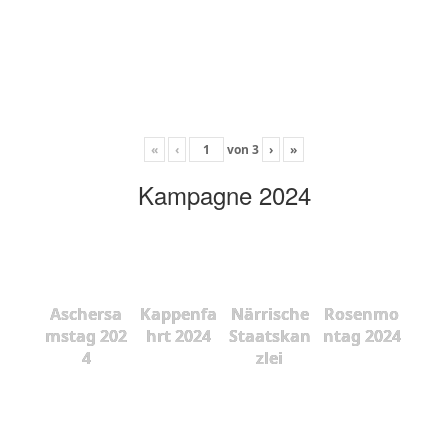
«
‹
von
3
›
»
Kampagne 2024
Aschersa
Kappenfa
Närrische
Rosenmo
mstag 202
hrt 2024
Staatskan
ntag 2024
4
zlei