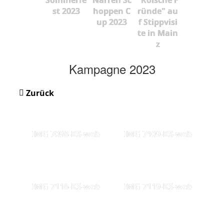
st 2023
hoppen C
ründe" au
up 2023
f Stippvisi
te in Main
z
Kampagne 2023
Zurück
IMG 7098-KS-web
IMG 7109-KS-web
IMG 7116-KS-web
IMG 7119-KS-web