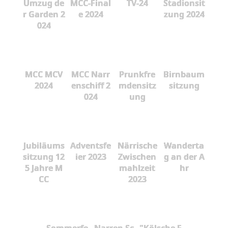
Umzug de
MCC-Final
TV-24
Stadionsit
r Garden 2
e 2024
zung 2024
024
MCC MCV
MCC Narr
Prunkfre
Birnbaum
2024
enschiff 2
mdensitz
sitzung
024
ung
Jubiläums
Adventsfe
Närrische
Wanderta
sitzung 12
ier 2023
Zwischen
g an der A
5 Jahre M
mahlzeit
hr
CC
2023
Sommerfe
Narren Sc
"Kölsche F