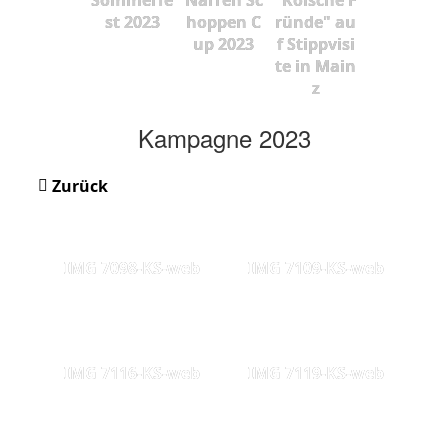
st 2023
hoppen C
ründe" au
up 2023
f Stippvisi
te in Main
z
Kampagne 2023
Zurück
IMG 7098-KS-web
IMG 7109-KS-web
IMG 7116-KS-web
IMG 7119-KS-web