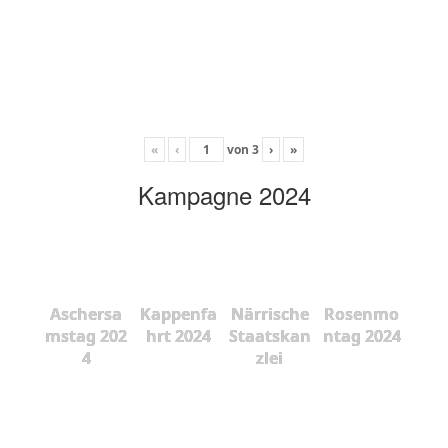
«
‹
von
3
›
»
Kampagne 2024
Aschersa
Kappenfa
Närrische
Rosenmo
mstag 202
hrt 2024
Staatskan
ntag 2024
4
zlei