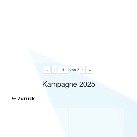
«
‹
von
2
›
»
Kampagne 2025
Zurück