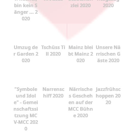
bin kein S
zlei 2020
2020
änger ... 2
020
Umzug de
Tschüss Ti
Mainz blei
Unsere Nä
r Garden 2
ll 2020
bt Mainz 2
rrischen G
020
020
äste 2020
"Symbole
Narrensc
Närrische
Jazzfrühsc
und Idol
hiff 2020
s Gescheh
hoppen 20
e" - Gemei
en auf der
20
nschaftssi
MCC Bühn
tzung MC
e 2020
V-MCC 202
0