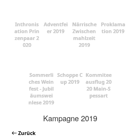
Inthronis
Adventfei
Närrische
Proklama
ation Prin
er 2019
Zwischen
tion 2019
zenpaar 2
mahlzeit
020
2019
Sommerli
Schoppe C
Kommitee
ches Wein
up 2019
ausflug 20
fest - Jubil
20 Main-S
äumswei
pessart
nlese 2019
Kampagne 2019
Zurück