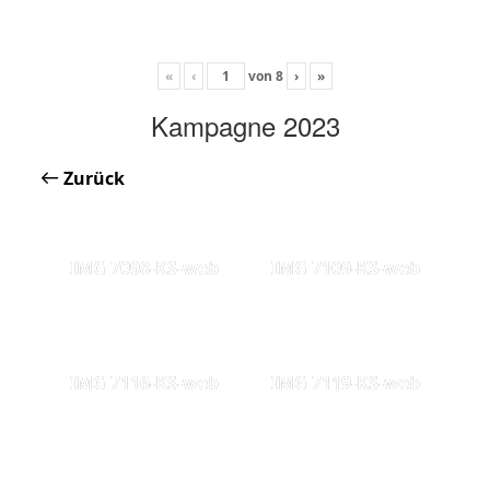
«
‹
von
8
›
»
Kampagne 2023
Zurück
IMG 7098-KS-web
IMG 7109-KS-web
IMG 7116-KS-web
IMG 7119-KS-web