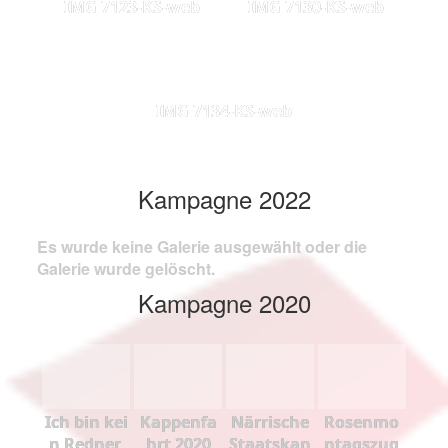
IMG 7123-KS-web
IMG 7130-KS-web
IMG 7134-KS-web
Kampagne 2022
Es wurde keine Galerie ausgewählt oder die
Galerie wurde gelöscht.
Kampagne 2020
Ich bin kei
Kappenfa
Närrische
Rosenmo
n Redner,
hrt 2020
Staatskan
ntagszug