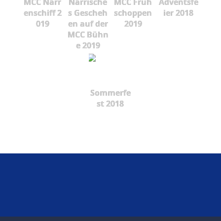
MCC Narr
Närrische
MCC Früh
Adventsfe
enschiff 2
s Gescheh
schoppen
ier 2018
019
en auf der
2019
MCC Bühn
e 2019
Sommerfe
st 2018