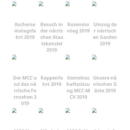
Aschersa
Besuch in
Rosenmo
Umzug de
mstagsfa
der närris
ntag 2019
r närrisch
hrt 2019
chen Staa
en Garden
tskanzlei
2019
2019
Der MCC u
Kappenfa
Gemeinsc
Unsere nä
nd das nä
hrt 2019
haftssitzu
rrischen G
rrische Fe
ng MCC-M
äste 2019
rnsehen 2
CV 2019
019