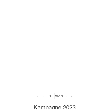
«
‹
von
9
›
»
Kampagne 2023