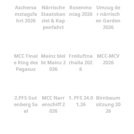
Aschersa
Närrische
Rosenmo
Umzug de
mstagsfa
Staatskan
ntag 2026
r närrisch
hrt 2026
zlei & Kap
en Garden
penfahrt
2026
MCC Final
Mainz blei
Freiluftna
MCC-MCV
e Ring des
bt Mainz 2
rhalla 202
2026
Pegasus
026
6
2.PFS Gut
MCC Narr
1. PFS 24.0
Birnbaum
enberg Sa
enschiff 2
1.26
sitzung 20
al
026
26