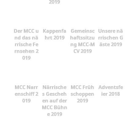
2019
Der MCC u
Kappenfa
Gemeinsc
Unsere nä
nd das nä
hrt 2019
haftssitzu
rrischen G
rrische Fe
ng MCC-M
äste 2019
rnsehen 2
CV 2019
019
MCC Narr
Närrische
MCC Früh
Adventsfe
enschiff 2
s Gescheh
schoppen
ier 2018
019
en auf der
2019
MCC Bühn
e 2019