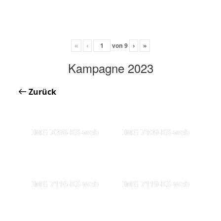
«
‹
von
9
›
»
Kampagne 2023
Zurück
IMG 7098-KS-web
IMG 7109-KS-web
IMG 7116-KS-web
IMG 7119-KS-web