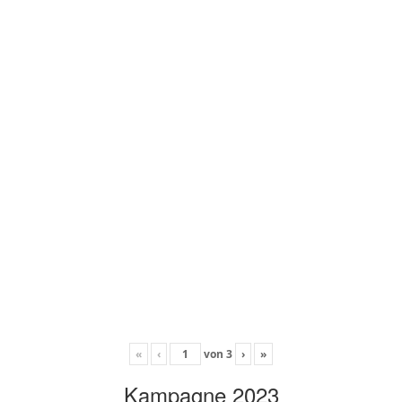
«
‹
von
3
›
»
Kampagne 2023