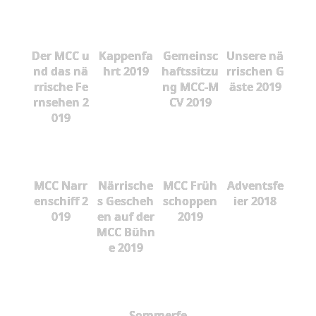
Der MCC u
Kappenfa
Gemeinsc
Unsere nä
nd das nä
hrt 2019
haftssitzu
rrischen G
rrische Fe
ng MCC-M
äste 2019
rnsehen 2
CV 2019
019
MCC Narr
Närrische
MCC Früh
Adventsfe
enschiff 2
s Gescheh
schoppen
ier 2018
019
en auf der
2019
MCC Bühn
e 2019
Sommerfe