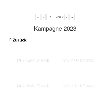
«
‹
von
7
›
»
Kampagne 2023
Zurück
IMG 7098-KS-web
IMG 7109-KS-web
IMG 7116-KS-web
IMG 7119-KS-web