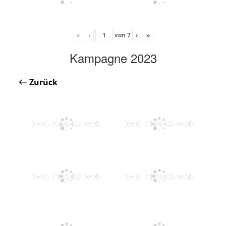
«
‹
von
7
›
»
Kampagne 2023
Zurück
IMG 7098-KS-web
IMG 7109-KS-web
IMG 7116-KS-web
IMG 7119-KS-web