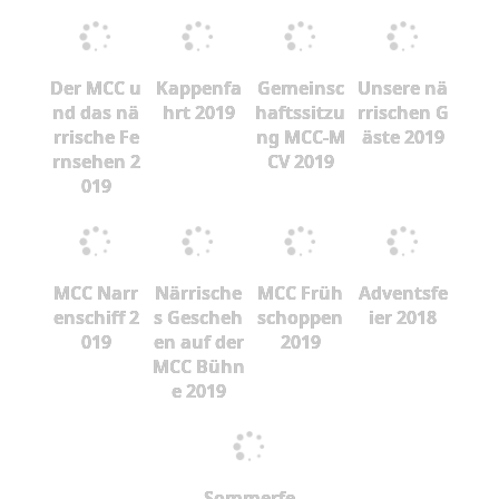
Der MCC u
Kappenfa
Gemeinsc
Unsere nä
nd das nä
hrt 2019
haftssitzu
rrischen G
rrische Fe
ng MCC-M
äste 2019
rnsehen 2
CV 2019
019
MCC Narr
Närrische
MCC Früh
Adventsfe
enschiff 2
s Gescheh
schoppen
ier 2018
019
en auf der
2019
MCC Bühn
e 2019
Sommerfe