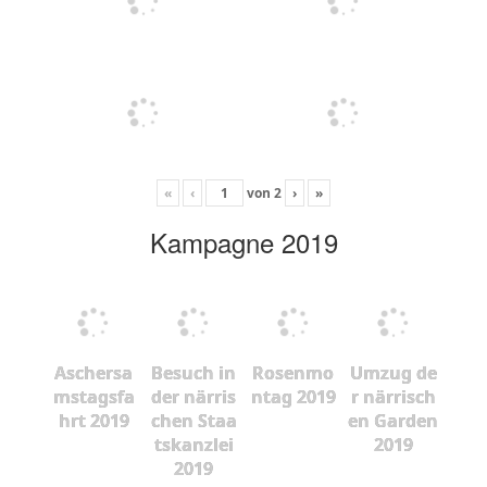
«
‹
von
2
›
»
Kampagne 2019
Aschersa
Besuch in
Rosenmo
Umzug de
mstagsfa
der närris
ntag 2019
r närrisch
hrt 2019
chen Staa
en Garden
tskanzlei
2019
2019