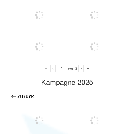
«
‹
von
2
›
»
Kampagne 2025
Zurück