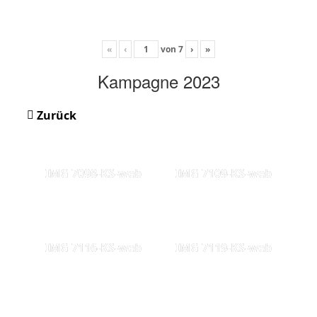
«
‹
von
7
›
»
Kampagne 2023
Zurück
IMG 7098-KS-web
IMG 7109-KS-web
IMG 7116-KS-web
IMG 7119-KS-web