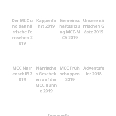
Der MCC u
Kappenfa
Gemeinsc
Unsere nä
nd das nä
hrt 2019
haftssitzu
rrischen G
rrische Fe
ng MCC-M
äste 2019
rnsehen 2
CV 2019
019
MCC Narr
Närrische
MCC Früh
Adventsfe
enschiff 2
s Gescheh
schoppen
ier 2018
019
en auf der
2019
MCC Bühn
e 2019
Sommerfe