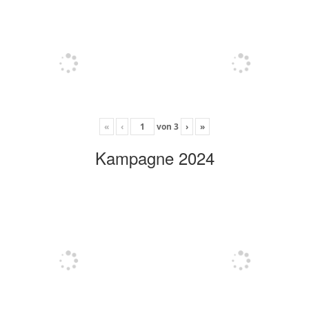
«
‹
von
3
›
»
Kampagne 2024