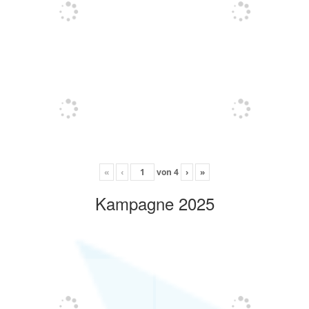
«
‹
von
4
›
»
Kampagne 2025