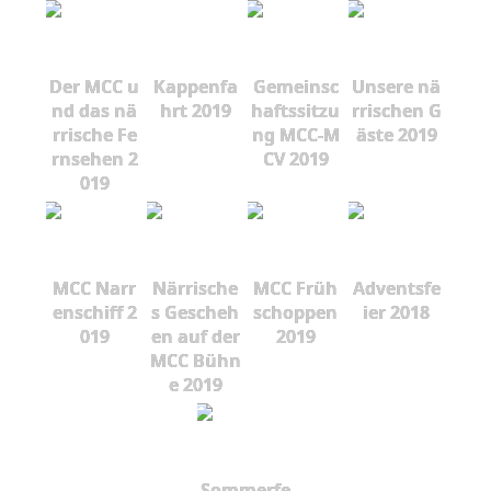
Der MCC u
Kappenfa
Gemeinsc
Unsere nä
nd das nä
hrt 2019
haftssitzu
rrischen G
rrische Fe
ng MCC-M
äste 2019
rnsehen 2
CV 2019
019
MCC Narr
Närrische
MCC Früh
Adventsfe
enschiff 2
s Gescheh
schoppen
ier 2018
019
en auf der
2019
MCC Bühn
e 2019
Sommerfe