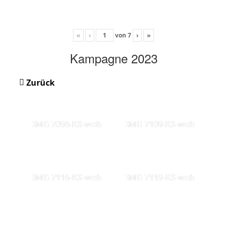
«
‹
von
7
›
»
Kampagne 2023
Zurück
IMG 7098-KS-web
IMG 7109-KS-web
IMG 7116-KS-web
IMG 7119-KS-web