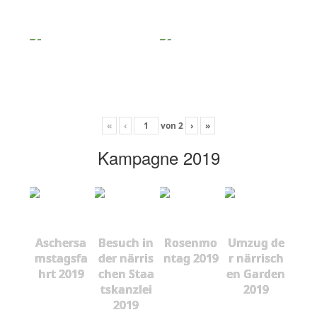
«
‹
von
2
›
»
Kampagne 2019
Aschersa
Besuch in
Rosenmo
Umzug de
mstagsfa
der närris
ntag 2019
r närrisch
hrt 2019
chen Staa
en Garden
tskanzlei
2019
2019