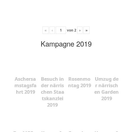
«
‹
von
2
›
»
Kampagne 2019
Aschersa
Besuch in
Rosenmo
Umzug de
mstagsfa
der närris
ntag 2019
r närrisch
hrt 2019
chen Staa
en Garden
tskanzlei
2019
2019