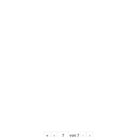
«
‹
von
7
›
»