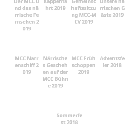
Der MCC u
Kappenfa
Gemeinsc
Unsere nä
nd das nä
hrt 2019
haftssitzu
rrischen G
rrische Fe
ng MCC-M
äste 2019
rnsehen 2
CV 2019
019
MCC Narr
Närrische
MCC Früh
Adventsfe
enschiff 2
s Gescheh
schoppen
ier 2018
019
en auf der
2019
MCC Bühn
e 2019
Sommerfe
st 2018