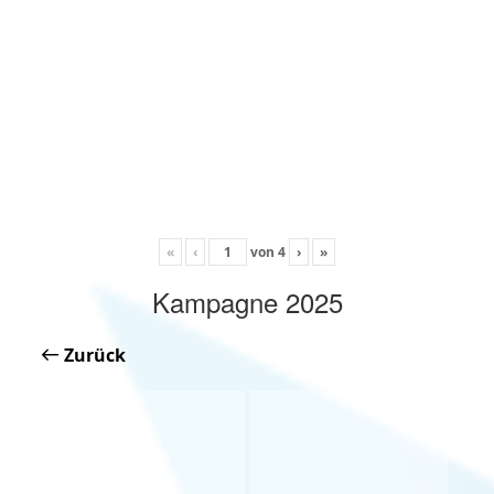
«
‹
von
4
›
»
Kampagne 2025
Zurück