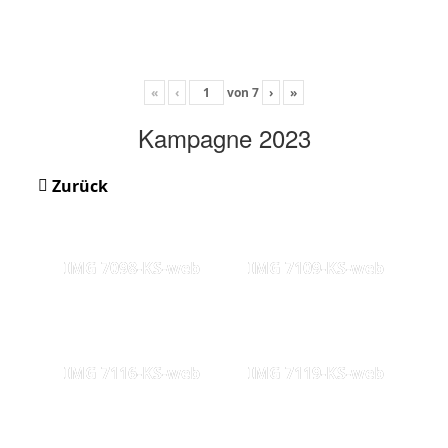
«
‹
von
7
›
»
Kampagne 2023
Zurück
IMG 7098-KS-web
IMG 7109-KS-web
IMG 7116-KS-web
IMG 7119-KS-web