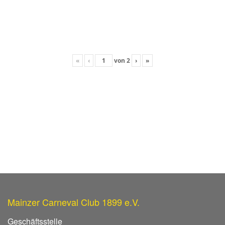
«
‹
von
2
›
»
Mainzer Carneval Club 1899 e.V.
Geschäftsstelle