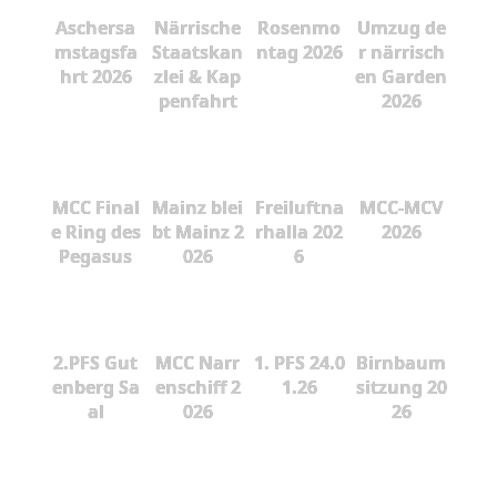
Aschersa
Närrische
Rosenmo
Umzug de
mstagsfa
Staatskan
ntag 2026
r närrisch
hrt 2026
zlei & Kap
en Garden
penfahrt
2026
MCC Final
Mainz blei
Freiluftna
MCC-MCV
e Ring des
bt Mainz 2
rhalla 202
2026
Pegasus
026
6
2.PFS Gut
MCC Narr
1. PFS 24.0
Birnbaum
enberg Sa
enschiff 2
1.26
sitzung 20
al
026
26