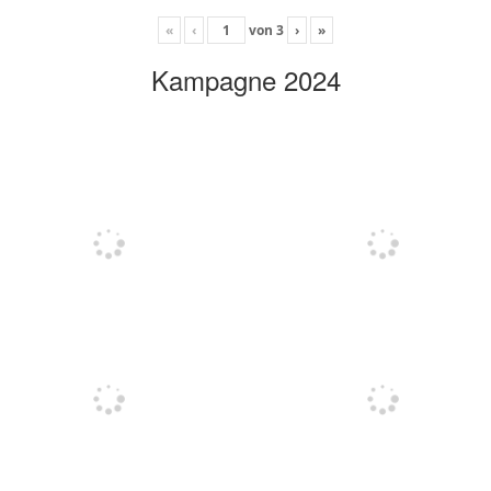
«
‹
von
3
›
»
Kampagne 2024