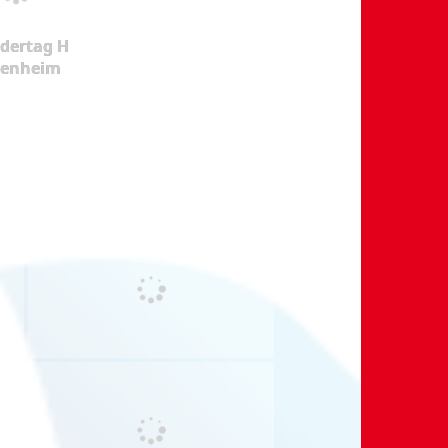
dertag H
kenheim