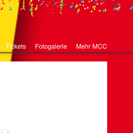
Tickets
Fotogalerie
Mehr MCC