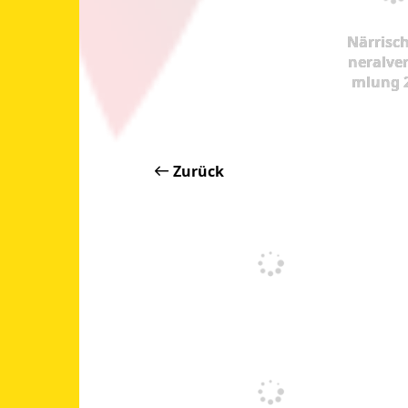
Närrisc
neralve
mlung 
Zurück