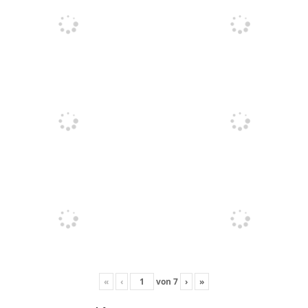
«
‹
von
7
›
»