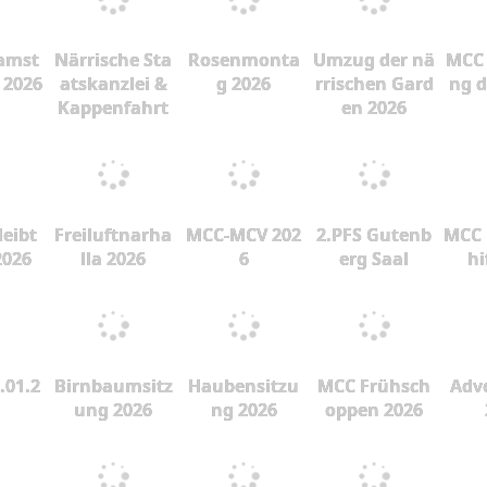
amst
Närrische Sta
Rosenmonta
Umzug der nä
MCC 
 2026
atskanzlei &
g 2026
rrischen Gard
ng d
Kappenfahrt
en 2026
leibt
Freiluftnarha
MCC-MCV 202
2.PFS Gutenb
MCC 
2026
lla 2026
6
erg Saal
hi
.01.2
Birnbaumsitz
Haubensitzu
MCC Frühsch
Adve
ung 2026
ng 2026
oppen 2026