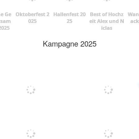
he Ge
Oktoberfest 2
Hallenfest 20
Best of Hochz
Wan
rsam
025
25
eit Alex und N
ac
2025
iclas
Kampagne 2025