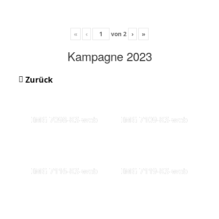
«
‹
von
2
›
»
Kampagne 2023
Zurück
IMG 7098-KS-web
IMG 7109-KS-web
IMG 7116-KS-web
IMG 7119-KS-web