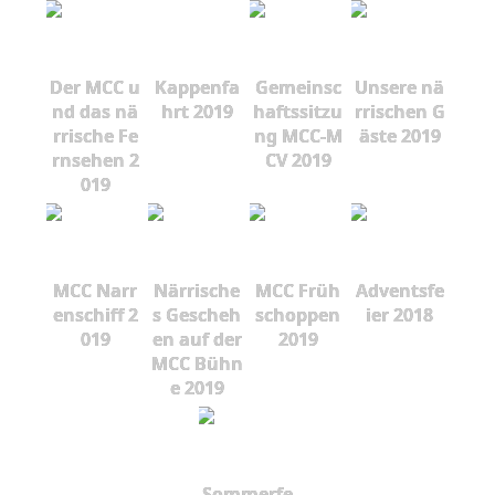
Der MCC u
Kappenfa
Gemeinsc
Unsere nä
nd das nä
hrt 2019
haftssitzu
rrischen G
rrische Fe
ng MCC-M
äste 2019
rnsehen 2
CV 2019
019
MCC Narr
Närrische
MCC Früh
Adventsfe
enschiff 2
s Gescheh
schoppen
ier 2018
019
en auf der
2019
MCC Bühn
e 2019
Sommerfe