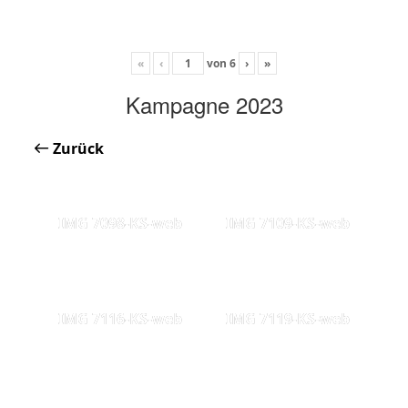
«
‹
von
6
›
»
Kampagne 2023
Zurück
IMG 7098-KS-web
IMG 7109-KS-web
IMG 7116-KS-web
IMG 7119-KS-web