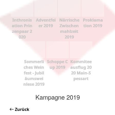
Inthronis
Adventfei
Närrische
Proklama
ation Prin
er 2019
Zwischen
tion 2019
zenpaar 2
mahlzeit
020
2019
Sommerli
Schoppe C
Kommitee
ches Wein
up 2019
ausflug 20
fest - Jubil
20 Main-S
äumswei
pessart
nlese 2019
Kampagne 2019
Zurück