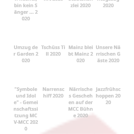
bin kein S
zlei 2020
2020
änger ... 2
020
Umzug de
Tschüss Ti
Mainz blei
Unsere Nä
r Garden 2
ll 2020
bt Mainz 2
rrischen G
020
020
äste 2020
"Symbole
Narrensc
Närrische
Jazzfrühsc
und Idol
hiff 2020
s Gescheh
hoppen 20
e" - Gemei
en auf der
20
nschaftssi
MCC Bühn
tzung MC
e 2020
V-MCC 202
0