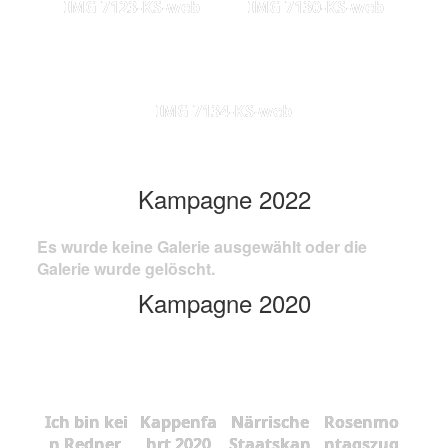
IMG 7123-KS-web
IMG 7130-KS-web
IMG 7134-KS-web
Kampagne 2022
Es wurde keine Galerie ausgewählt oder die
Galerie wurde gelöscht.
Kampagne 2020
Ich bin kei
Kappenfa
Närrische
Rosenmo
n Redner,
hrt 2020
Staatskan
ntagszug