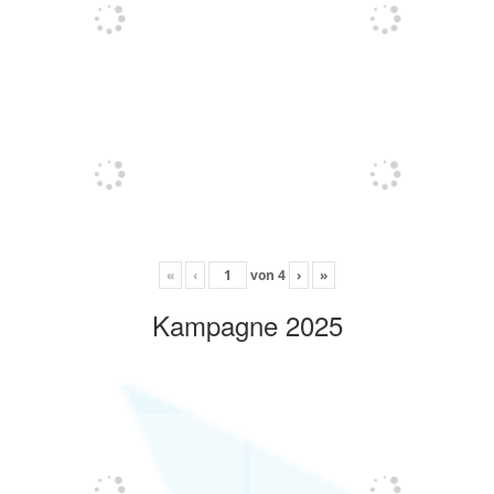
«
‹
von
4
›
»
Kampagne 2025