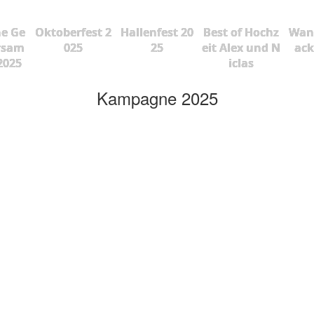
he Ge
Oktoberfest 2
Hallenfest 20
Best of Hochz
Wan
rsam
025
25
eit Alex und N
ac
2025
iclas
Kampagne 2025