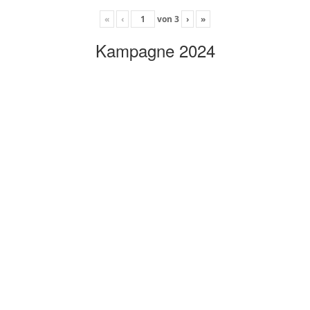
«
‹
von
3
›
»
Kampagne 2024