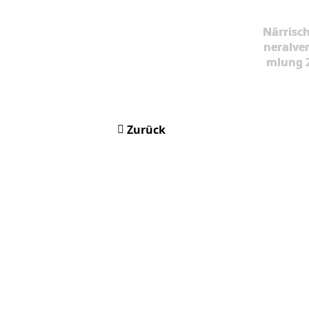
Närrisc
neralve
mlung 
Zurück