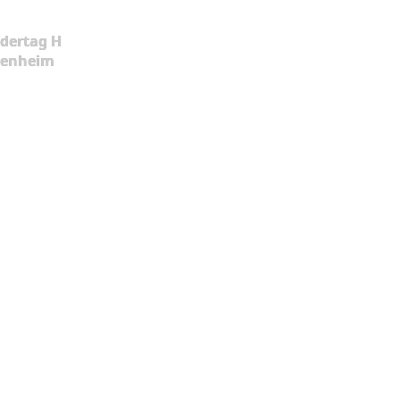
dertag H
kenheim