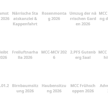
amst
Närrische Sta
Rosenmonta
Umzug der nä
MCC 
 2026
atskanzlei &
g 2026
rrischen Gard
ng d
Kappenfahrt
en 2026
leibt
Freiluftnarha
MCC-MCV 202
2.PFS Gutenb
MCC 
2026
lla 2026
6
erg Saal
hi
.01.2
Birnbaumsitz
Haubensitzu
MCC Frühsch
Adve
ung 2026
ng 2026
oppen 2026