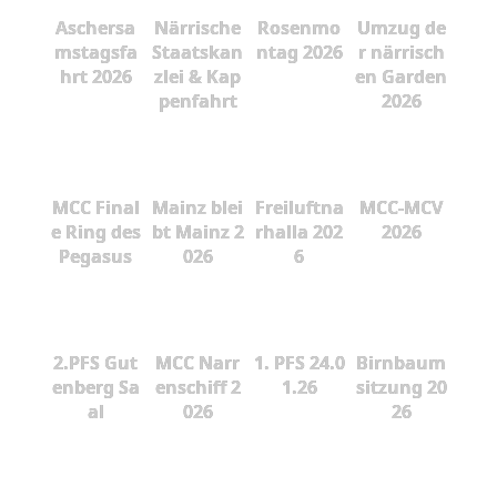
Aschersa
Närrische
Rosenmo
Umzug de
mstagsfa
Staatskan
ntag 2026
r närrisch
hrt 2026
zlei & Kap
en Garden
penfahrt
2026
MCC Final
Mainz blei
Freiluftna
MCC-MCV
e Ring des
bt Mainz 2
rhalla 202
2026
Pegasus
026
6
2.PFS Gut
MCC Narr
1. PFS 24.0
Birnbaum
enberg Sa
enschiff 2
1.26
sitzung 20
al
026
26