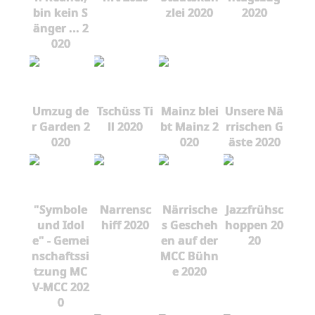
bin kein S
zlei 2020
2020
änger ... 2
020
Umzug de
Tschüss Ti
Mainz blei
Unsere Nä
r Garden 2
ll 2020
bt Mainz 2
rrischen G
020
020
äste 2020
"Symbole
Narrensc
Närrische
Jazzfrühsc
und Idol
hiff 2020
s Gescheh
hoppen 20
e" - Gemei
en auf der
20
nschaftssi
MCC Bühn
tzung MC
e 2020
V-MCC 202
0