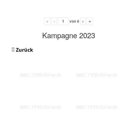
«
‹
von
6
›
»
Kampagne 2023
Zurück
IMG 7098-KS-web
IMG 7109-KS-web
IMG 7116-KS-web
IMG 7119-KS-web