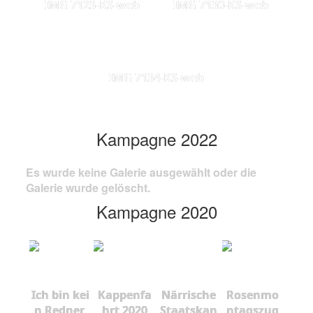
IMG 7123-KS-web
IMG 7130-KS-web
IMG 7134-KS-web
Kampagne 2022
Es wurde keine Galerie ausgewählt oder die
Galerie wurde gelöscht.
Kampagne 2020
Ich bin kei
Kappenfa
Närrische
Rosenmo
n Redner,
hrt 2020
Staatskan
ntagszug