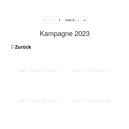
«
‹
von
6
›
»
Kampagne 2023
Zurück
IMG 7098-KS-web
IMG 7109-KS-web
IMG 7116-KS-web
IMG 7119-KS-web