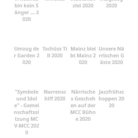
bin kein S
zlei 2020
2020
änger ... 2
020
Umzug de
Tschüss Ti
Mainz blei
Unsere Nä
r Garden 2
ll 2020
bt Mainz 2
rrischen G
020
020
äste 2020
"Symbole
Narrensc
Närrische
Jazzfrühsc
und Idol
hiff 2020
s Gescheh
hoppen 20
e" - Gemei
en auf der
20
nschaftssi
MCC Bühn
tzung MC
e 2020
V-MCC 202
0