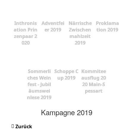
Inthronis
Adventfei
Närrische
Proklama
ation Prin
er 2019
Zwischen
tion 2019
zenpaar 2
mahlzeit
020
2019
Sommerli
Schoppe C
Kommitee
ches Wein
up 2019
ausflug 20
fest - Jubil
20 Main-S
äumswei
pessart
nlese 2019
Kampagne 2019
Zurück