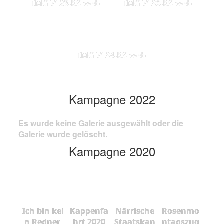
IMG 7123-KS-web
IMG 7130-KS-web
IMG 7134-KS-web
Kampagne 2022
Es wurde keine Galerie ausgewählt oder die
Galerie wurde gelöscht.
Kampagne 2020
Ich bin kei
Kappenfa
Närrische
Rosenmo
n Redner,
hrt 2020
Staatskan
ntagszug