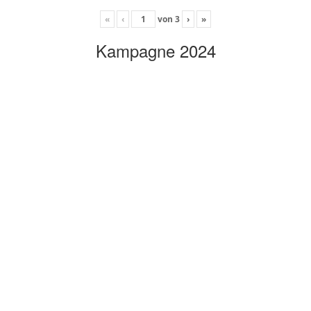
«
‹
von
3
›
»
Kampagne 2024