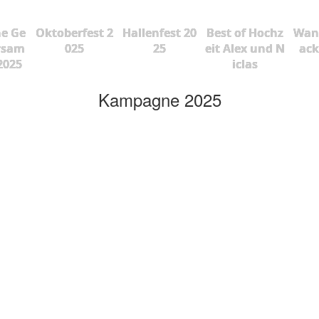
he Ge
Oktoberfest 2
Hallenfest 20
Best of Hochz
Wan
rsam
025
25
eit Alex und N
ac
2025
iclas
Kampagne 2025