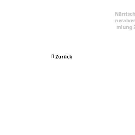
Närrisc
neralve
mlung 
Zurück