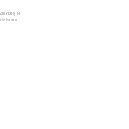
dertag H
kenheim