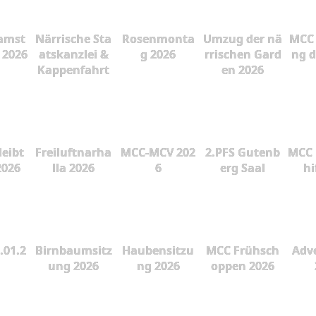
amst
Närrische Sta
Rosenmonta
Umzug der nä
MCC 
 2026
atskanzlei &
g 2026
rrischen Gard
ng d
Kappenfahrt
en 2026
leibt
Freiluftnarha
MCC-MCV 202
2.PFS Gutenb
MCC 
2026
lla 2026
6
erg Saal
hi
.01.2
Birnbaumsitz
Haubensitzu
MCC Frühsch
Adve
ung 2026
ng 2026
oppen 2026