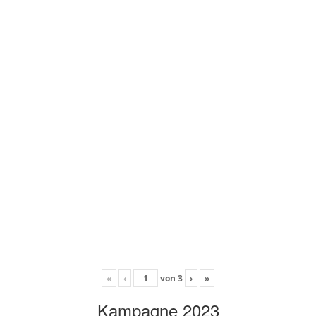
«
‹
von
3
›
»
Kampagne 2023