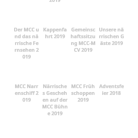
2019
Der MCC u
Kappenfa
Gemeinsc
Unsere nä
nd das nä
hrt 2019
haftssitzu
rrischen G
rrische Fe
ng MCC-M
äste 2019
rnsehen 2
CV 2019
019
MCC Narr
Närrische
MCC Früh
Adventsfe
enschiff 2
s Gescheh
schoppen
ier 2018
019
en auf der
2019
MCC Bühn
e 2019