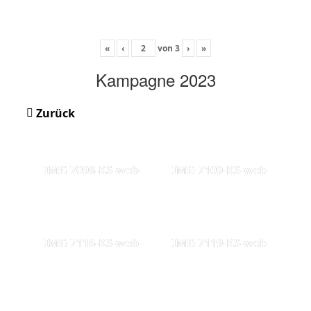
«
‹
von
3
›
»
Kampagne 2023
Zurück
IMG 7098-KS-web
IMG 7109-KS-web
IMG 7116-KS-web
IMG 7119-KS-web