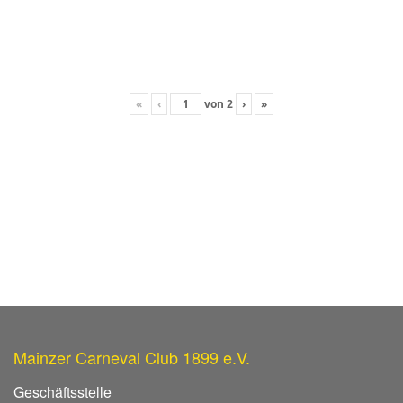
«
‹
von
2
›
»
Mainzer Carneval Club 1899 e.V.
Geschäftsstelle