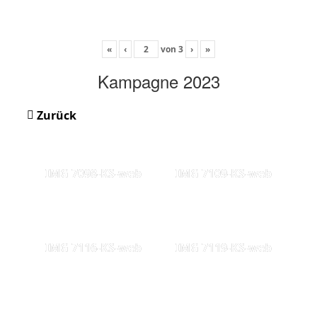
«
‹
von
3
›
»
Kampagne 2023
Zurück
IMG 7098-KS-web
IMG 7109-KS-web
IMG 7116-KS-web
IMG 7119-KS-web