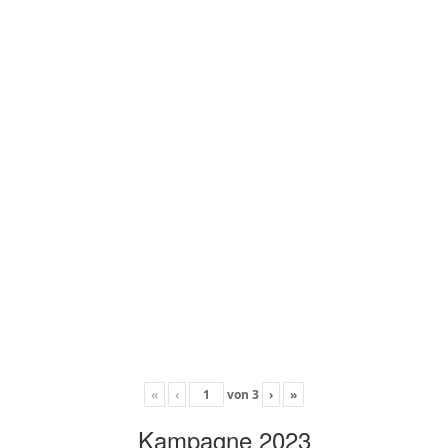
«
‹
von
3
›
»
Kampagne 2023