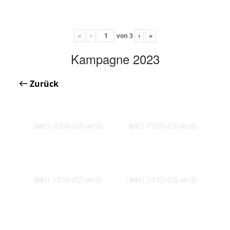
«
‹
von
3
›
»
Kampagne 2023
Zurück
IMG 7098-KS-web
IMG 7109-KS-web
IMG 7116-KS-web
IMG 7119-KS-web