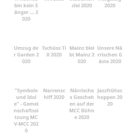
bin kein S
zlei 2020
2020
änger ... 2
020
Umzug de
Tschüss Ti
Mainz blei
Unsere Nä
r Garden 2
ll 2020
bt Mainz 2
rrischen G
020
020
äste 2020
"Symbole
Narrensc
Närrische
Jazzfrühsc
und Idol
hiff 2020
s Gescheh
hoppen 20
e" - Gemei
en auf der
20
nschaftssi
MCC Bühn
tzung MC
e 2020
V-MCC 202
0