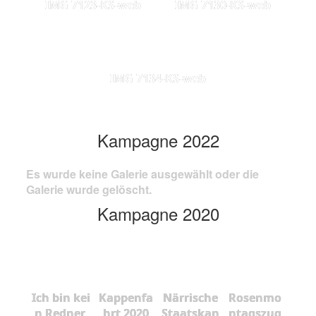
IMG 7123-KS-web
IMG 7130-KS-web
IMG 7134-KS-web
Kampagne 2022
Es wurde keine Galerie ausgewählt oder die
Galerie wurde gelöscht.
Kampagne 2020
Ich bin kei
Kappenfa
Närrische
Rosenmo
n Redner,
hrt 2020
Staatskan
ntagszug