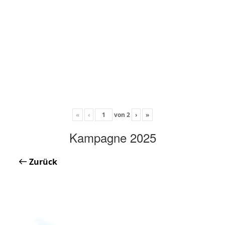
«
‹
von
2
›
»
Kampagne 2025
Zurück