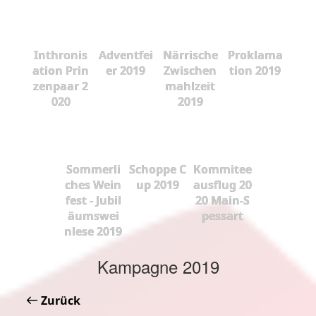
Inthronis
Adventfei
Närrische
Proklama
ation Prin
er 2019
Zwischen
tion 2019
zenpaar 2
mahlzeit
020
2019
Sommerli
Schoppe C
Kommitee
ches Wein
up 2019
ausflug 20
fest - Jubil
20 Main-S
äumswei
pessart
nlese 2019
Kampagne 2019
Zurück