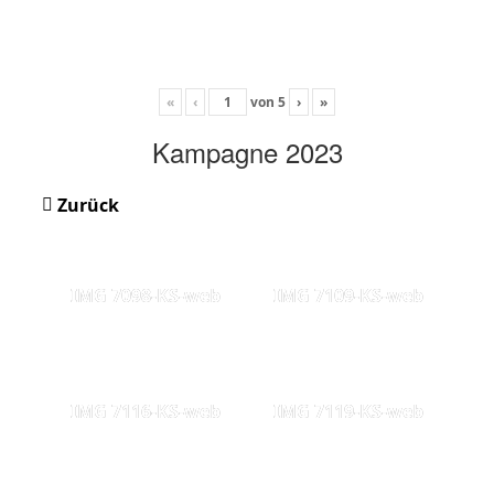
«
‹
von
5
›
»
Kampagne 2023
Zurück
IMG 7098-KS-web
IMG 7109-KS-web
IMG 7116-KS-web
IMG 7119-KS-web