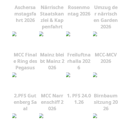
Aschersa
Närrische
Rosenmo
Umzug de
mstagsfa
Staatskan
ntag 2026
r närrisch
hrt 2026
zlei & Kap
en Garden
penfahrt
2026
MCC Final
Mainz blei
Freiluftna
MCC-MCV
e Ring des
bt Mainz 2
rhalla 202
2026
Pegasus
026
6
2.PFS Gut
MCC Narr
1. PFS 24.0
Birnbaum
enberg Sa
enschiff 2
1.26
sitzung 20
al
026
26