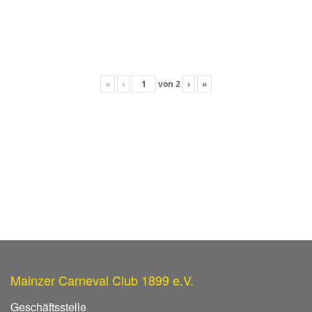
«
‹
von
2
›
»
Mainzer Carneval Club 1899 e.V.
Geschäftsstelle