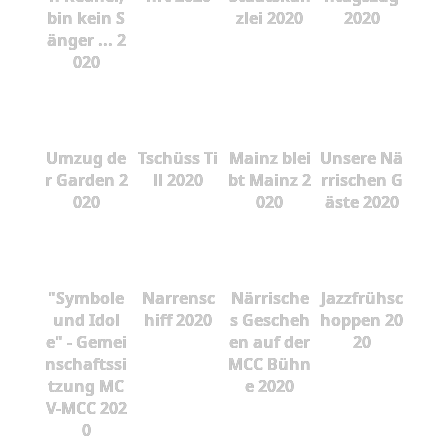
bin kein S
zlei 2020
2020
änger ... 2
020
Umzug de
Tschüss Ti
Mainz blei
Unsere Nä
r Garden 2
ll 2020
bt Mainz 2
rrischen G
020
020
äste 2020
"Symbole
Narrensc
Närrische
Jazzfrühsc
und Idol
hiff 2020
s Gescheh
hoppen 20
e" - Gemei
en auf der
20
nschaftssi
MCC Bühn
tzung MC
e 2020
V-MCC 202
0