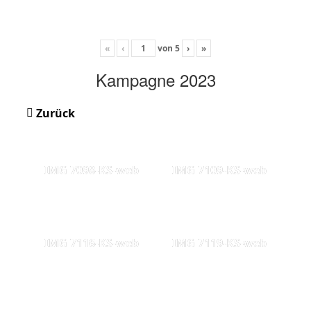
«
‹
von
5
›
»
Kampagne 2023
Zurück
IMG 7098-KS-web
IMG 7109-KS-web
IMG 7116-KS-web
IMG 7119-KS-web