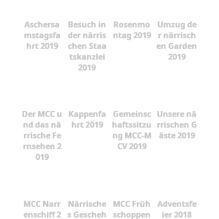
Aschersa
Besuch in
Rosenmo
Umzug de
mstagsfa
der närris
ntag 2019
r närrisch
hrt 2019
chen Staa
en Garden
tskanzlei
2019
2019
Der MCC u
Kappenfa
Gemeinsc
Unsere nä
nd das nä
hrt 2019
haftssitzu
rrischen G
rrische Fe
ng MCC-M
äste 2019
rnsehen 2
CV 2019
019
MCC Narr
Närrische
MCC Früh
Adventsfe
enschiff 2
s Gescheh
schoppen
ier 2018