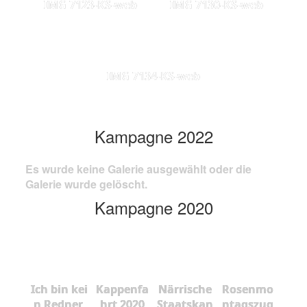
IMG 7123-KS-web
IMG 7130-KS-web
IMG 7134-KS-web
Kampagne 2022
Es wurde keine Galerie ausgewählt oder die
Galerie wurde gelöscht.
Kampagne 2020
Ich bin kei
Kappenfa
Närrische
Rosenmo
n Redner,
hrt 2020
Staatskan
ntagszug