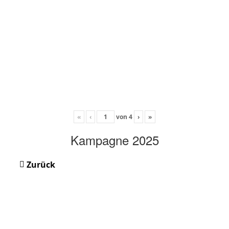
«
‹
von
4
›
»
Kampagne 2025
Zurück