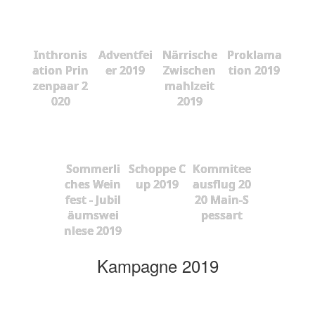
Inthronis
Adventfei
Närrische
Proklama
ation Prin
er 2019
Zwischen
tion 2019
zenpaar 2
mahlzeit
020
2019
Sommerli
Schoppe C
Kommitee
ches Wein
up 2019
ausflug 20
fest - Jubil
20 Main-S
äumswei
pessart
nlese 2019
Kampagne 2019