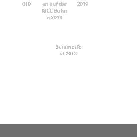
019
en auf der
2019
MCC Bühn
e 2019
Sommerfe
st 2018