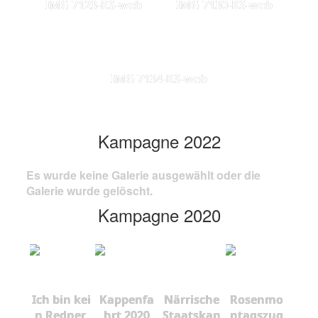
IMG 7123-KS-web
IMG 7130-KS-web
IMG 7134-KS-web
Kampagne 2022
Es wurde keine Galerie ausgewählt oder die
Galerie wurde gelöscht.
Kampagne 2020
Ich bin kei
Kappenfa
Närrische
Rosenmo
n Redner,
hrt 2020
Staatskan
ntagszug