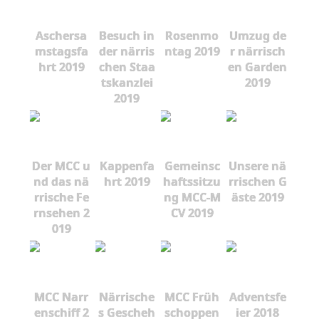
Aschersa
Besuch in
Rosenmo
Umzug de
mstagsfa
der närris
ntag 2019
r närrisch
hrt 2019
chen Staa
en Garden
tskanzlei
2019
2019
Der MCC u
Kappenfa
Gemeinsc
Unsere nä
nd das nä
hrt 2019
haftssitzu
rrischen G
rrische Fe
ng MCC-M
äste 2019
rnsehen 2
CV 2019
019
MCC Narr
Närrische
MCC Früh
Adventsfe
enschiff 2
s Gescheh
schoppen
ier 2018