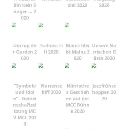
bin kein S
zlei 2020
2020
änger ... 2
020
Umzug de
Tschüss Ti
Mainz blei
Unsere Nä
r Garden 2
ll 2020
bt Mainz 2
rrischen G
020
020
äste 2020
"Symbole
Narrensc
Närrische
Jazzfrühsc
und Idol
hiff 2020
s Gescheh
hoppen 20
e" - Gemei
en auf der
20
nschaftssi
MCC Bühn
tzung MC
e 2020
V-MCC 202
0