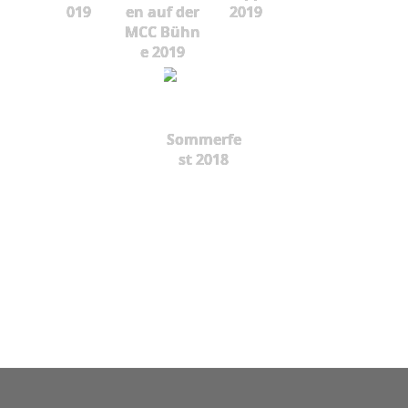
019
en auf der
2019
MCC Bühn
e 2019
Sommerfe
st 2018