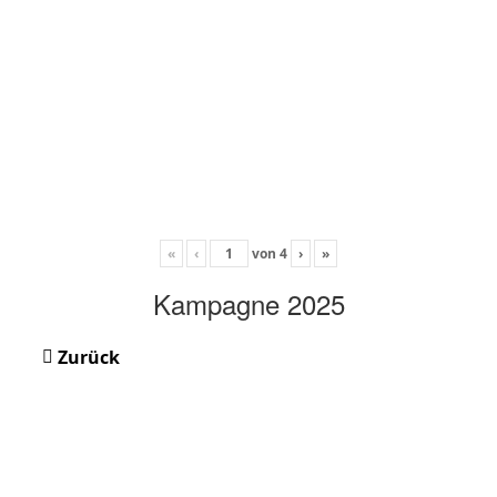
«
‹
von
4
›
»
Kampagne 2025
Zurück