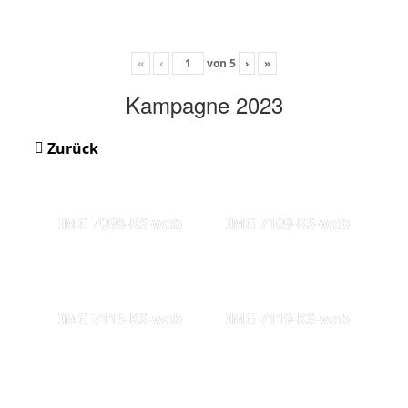
«
‹
von
5
›
»
Kampagne 2023
Zurück
IMG 7098-KS-web
IMG 7109-KS-web
IMG 7116-KS-web
IMG 7119-KS-web