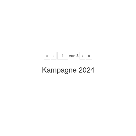
«
‹
von
3
›
»
Kampagne 2024