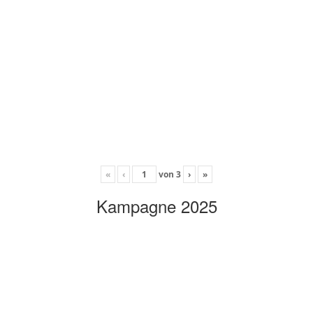
«
‹
von
3
›
»
Kampagne 2025