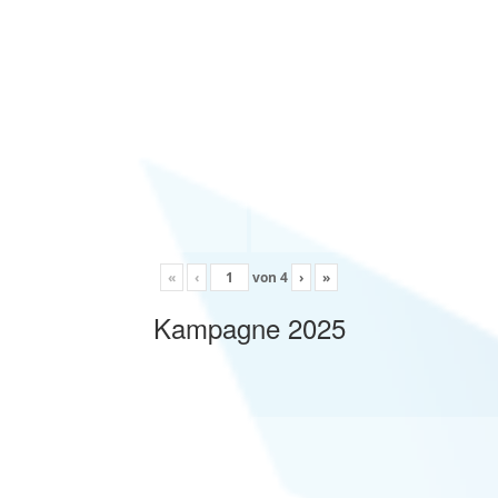
«
‹
von
4
›
»
Kampagne 2025