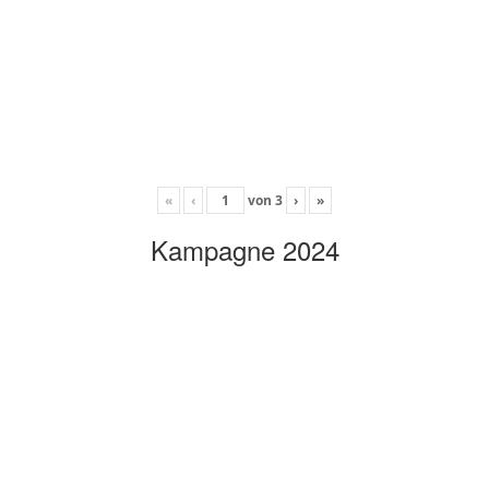
«
‹
von
3
›
»
Kampagne 2024