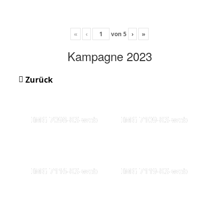
«
‹
von
5
›
»
Kampagne 2023
Zurück
IMG 7098-KS-web
IMG 7109-KS-web
IMG 7116-KS-web
IMG 7119-KS-web