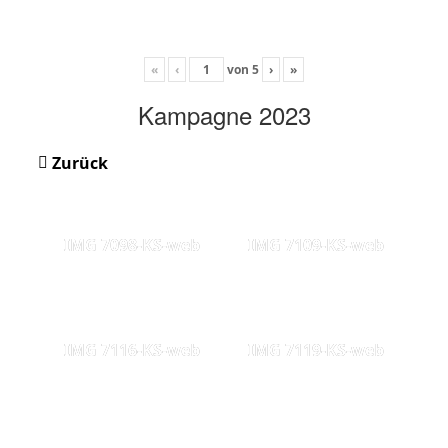
«
‹
von
5
›
»
Kampagne 2023
Zurück
IMG 7098-KS-web
IMG 7109-KS-web
IMG 7116-KS-web
IMG 7119-KS-web