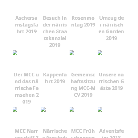
Aschersa
Besuch in
Rosenmo
Umzug de
mstagsfa
der närris
ntag 2019
r närrisch
hrt 2019
chen Staa
en Garden
tskanzlei
2019
2019
Der MCC u
Kappenfa
Gemeinsc
Unsere nä
nd das nä
hrt 2019
haftssitzu
rrischen G
rrische Fe
ng MCC-M
äste 2019
rnsehen 2
CV 2019
019
MCC Narr
Närrische
MCC Früh
Adventsfe
enschiff 2
s Gescheh
schoppen
ier 2018