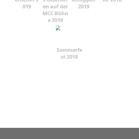
019
en auf der
2019
MCC Bühn
e 2019
Sommerfe
st 2018