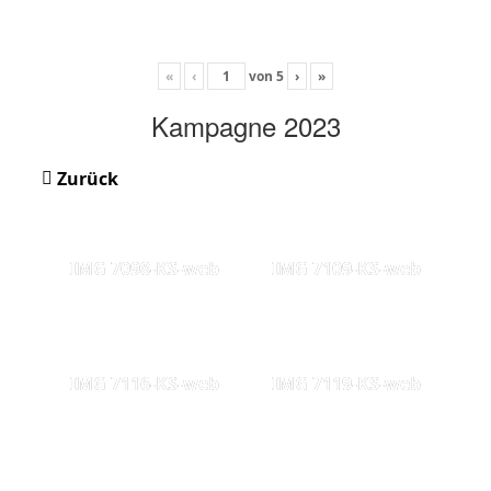
«
‹
von
5
›
»
Kampagne 2023
Zurück
IMG 7098-KS-web
IMG 7109-KS-web
IMG 7116-KS-web
IMG 7119-KS-web