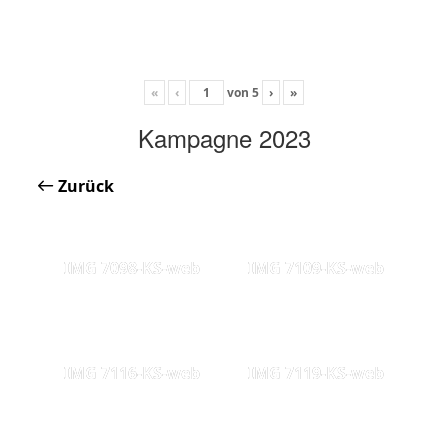
«
‹
von
5
›
»
Kampagne 2023
Zurück
IMG 7098-KS-web
IMG 7109-KS-web
IMG 7116-KS-web
IMG 7119-KS-web