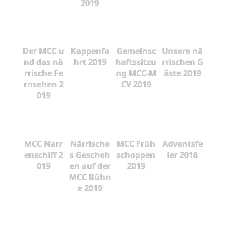
2019
Der MCC u
Kappenfa
Gemeinsc
Unsere nä
nd das nä
hrt 2019
haftssitzu
rrischen G
rrische Fe
ng MCC-M
äste 2019
rnsehen 2
CV 2019
019
MCC Narr
Närrische
MCC Früh
Adventsfe
enschiff 2
s Gescheh
schoppen
ier 2018
019
en auf der
2019
MCC Bühn
e 2019