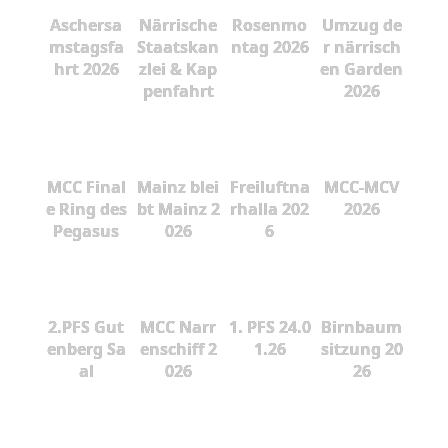
Aschersa
Närrische
Rosenmo
Umzug de
mstagsfa
Staatskan
ntag 2026
r närrisch
hrt 2026
zlei & Kap
en Garden
penfahrt
2026
MCC Final
Mainz blei
Freiluftna
MCC-MCV
e Ring des
bt Mainz 2
rhalla 202
2026
Pegasus
026
6
2.PFS Gut
MCC Narr
1. PFS 24.0
Birnbaum
enberg Sa
enschiff 2
1.26
sitzung 20
al
026
26