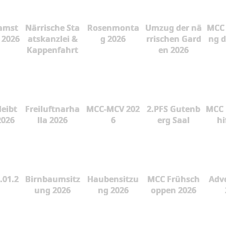
amst
Närrische Sta
Rosenmonta
Umzug der nä
MCC 
 2026
atskanzlei &
g 2026
rrischen Gard
ng d
Kappenfahrt
en 2026
leibt
Freiluftnarha
MCC-MCV 202
2.PFS Gutenb
MCC 
2026
lla 2026
6
erg Saal
hi
.01.2
Birnbaumsitz
Haubensitzu
MCC Frühsch
Adve
ung 2026
ng 2026
oppen 2026