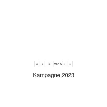
«
‹
von
5
›
»
Kampagne 2023