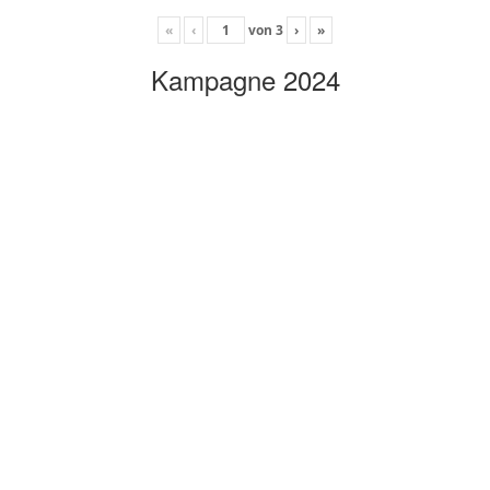
«
‹
von
3
›
»
Kampagne 2024