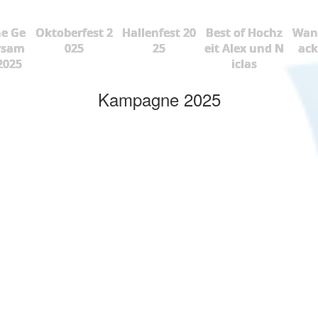
he Ge
Oktoberfest 2
Hallenfest 20
Best of Hochz
Wan
rsam
025
25
eit Alex und N
ac
2025
iclas
Kampagne 2025