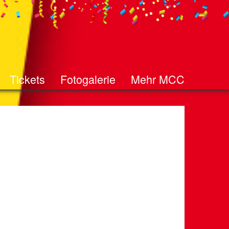
Tickets
Fotogalerie
Mehr MCC