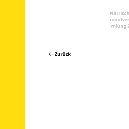
Närrisc
neralve
mlung 
Zurück