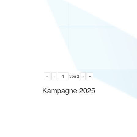
«
‹
von
2
›
»
Kampagne 2025