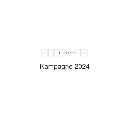
«
‹
von
3
›
»
Kampagne 2024