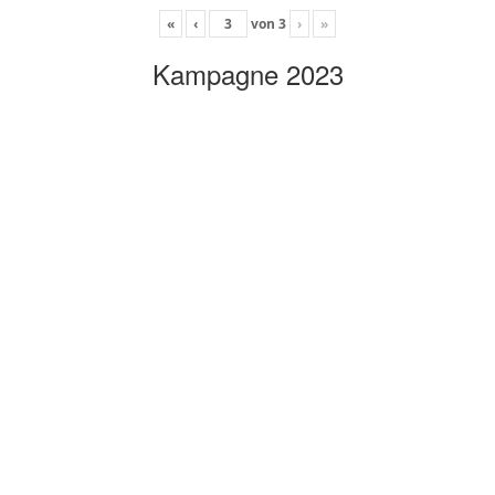
«
‹
von
3
›
»
Kampagne 2023