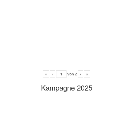
«
‹
von
2
›
»
Kampagne 2025