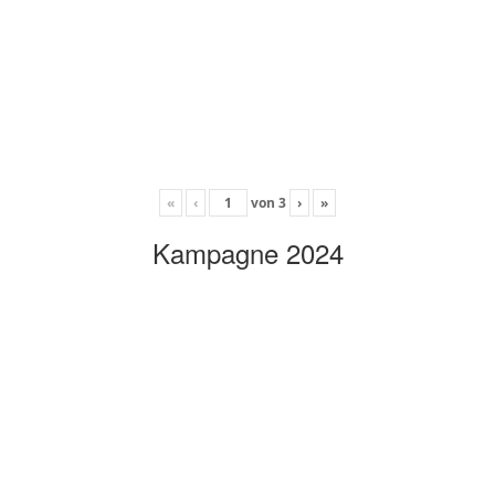
«
‹
von
3
›
»
Kampagne 2024