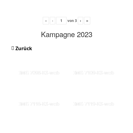
«
‹
von
3
›
»
Kampagne 2023
Zurück
IMG 7098-KS-web
IMG 7109-KS-web
IMG 7116-KS-web
IMG 7119-KS-web