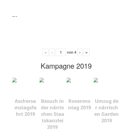
«
‹
von
4
›
»
Kampagne 2019
Aschersa
Besuch in
Rosenmo
Umzug de
mstagsfa
der närris
ntag 2019
r närrisch
hrt 2019
chen Staa
en Garden
tskanzlei
2019
2019