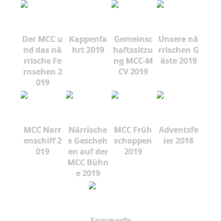
Der MCC u
Kappenfa
Gemeinsc
Unsere nä
nd das nä
hrt 2019
haftssitzu
rrischen G
rrische Fe
ng MCC-M
äste 2019
rnsehen 2
CV 2019
019
MCC Narr
Närrische
MCC Früh
Adventsfe
enschiff 2
s Gescheh
schoppen
ier 2018
019
en auf der
2019
MCC Bühn
e 2019
Sommerfe