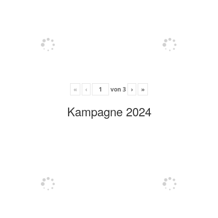
«
‹
von
3
›
»
Kampagne 2024