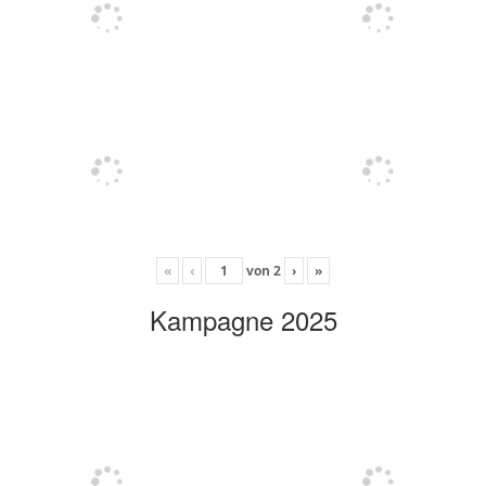
«
‹
von
2
›
»
Kampagne 2025