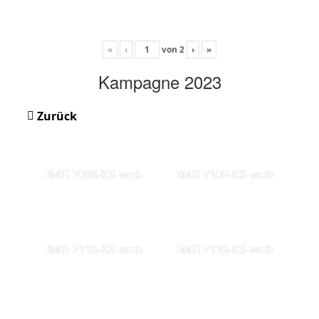
«
‹
von
2
›
»
Kampagne 2023
Zurück
IMG 7098-KS-web
IMG 7109-KS-web
IMG 7116-KS-web
IMG 7119-KS-web