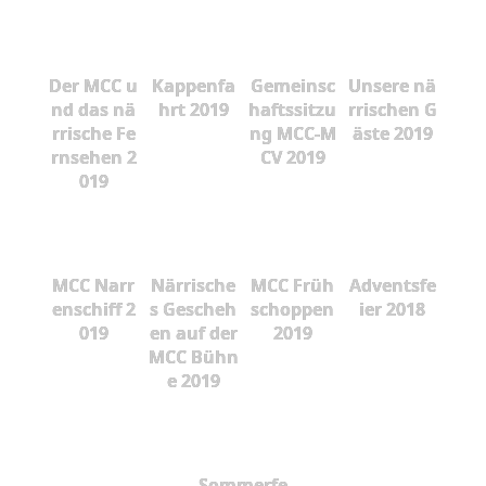
Der MCC u
Kappenfa
Gemeinsc
Unsere nä
nd das nä
hrt 2019
haftssitzu
rrischen G
rrische Fe
ng MCC-M
äste 2019
rnsehen 2
CV 2019
019
MCC Narr
Närrische
MCC Früh
Adventsfe
enschiff 2
s Gescheh
schoppen
ier 2018
019
en auf der
2019
MCC Bühn
e 2019
Sommerfe