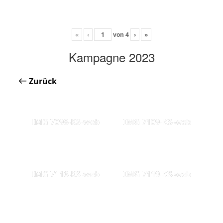
«
‹
von
4
›
»
Kampagne 2023
Zurück
IMG 7098-KS-web
IMG 7109-KS-web
IMG 7116-KS-web
IMG 7119-KS-web