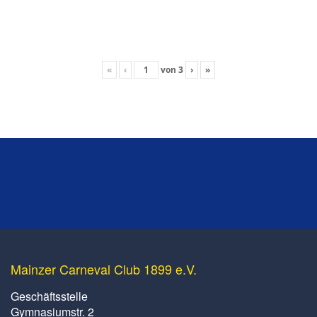
«
‹
von
3
›
»
Mainzer Carneval Club 1899 e.V.
Geschäftsstelle
Gymnasiumstr. 2