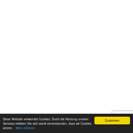
Diese Website verwendet Cookies. Durch die Nutzung unserer
Zustimmen
Services erklären Sie sich damit einverstanden, dass wir Cookies
setzen.
- Mehr erfahren