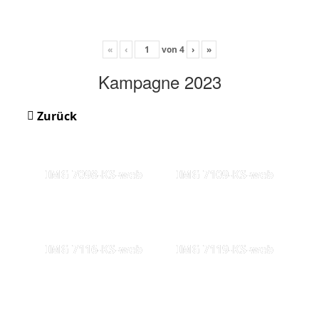
«
‹
von
4
›
»
Kampagne 2023
Zurück
IMG 7098-KS-web
IMG 7109-KS-web
IMG 7116-KS-web
IMG 7119-KS-web