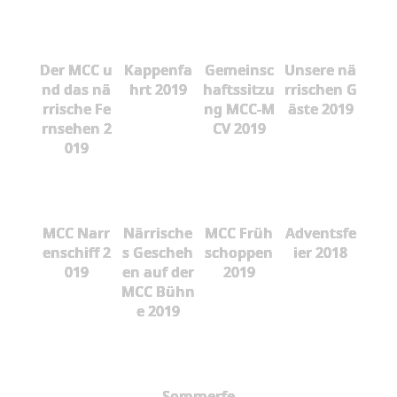
Der MCC u
Kappenfa
Gemeinsc
Unsere nä
nd das nä
hrt 2019
haftssitzu
rrischen G
rrische Fe
ng MCC-M
äste 2019
rnsehen 2
CV 2019
019
MCC Narr
Närrische
MCC Früh
Adventsfe
enschiff 2
s Gescheh
schoppen
ier 2018
019
en auf der
2019
MCC Bühn
e 2019
Sommerfe