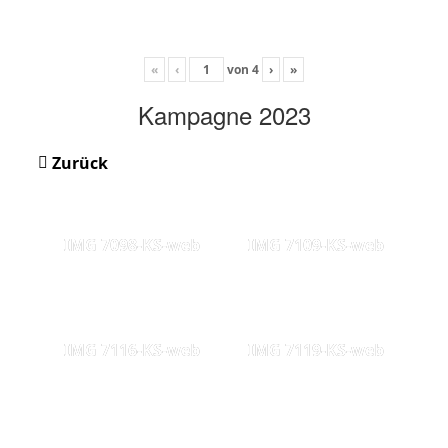
«
‹
von
4
›
»
Kampagne 2023
Zurück
IMG 7098-KS-web
IMG 7109-KS-web
IMG 7116-KS-web
IMG 7119-KS-web