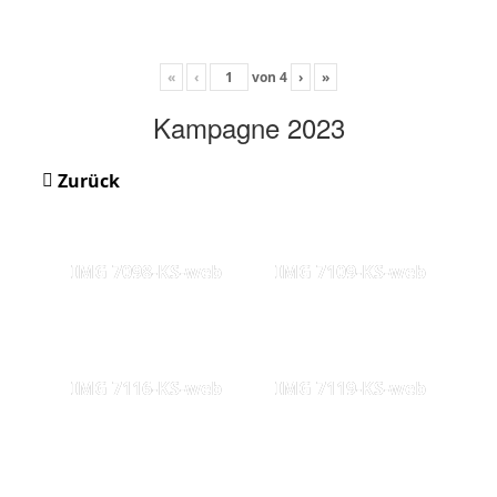
«
‹
von
4
›
»
Kampagne 2023
Zurück
IMG 7098-KS-web
IMG 7109-KS-web
IMG 7116-KS-web
IMG 7119-KS-web