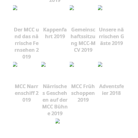
2019
Der MCC u
Kappenfa
Gemeinsc
Unsere nä
nd das nä
hrt 2019
haftssitzu
rrischen G
rrische Fe
ng MCC-M
äste 2019
rnsehen 2
CV 2019
019
MCC Narr
Närrische
MCC Früh
Adventsfe
enschiff 2
s Gescheh
schoppen
ier 2018
019
en auf der
2019
MCC Bühn
e 2019