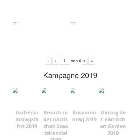
«
‹
von
4
›
»
Kampagne 2019
Aschersa
Besuch in
Rosenmo
Umzug de
mstagsfa
der närris
ntag 2019
r närrisch
hrt 2019
chen Staa
en Garden
tskanzlei
2019