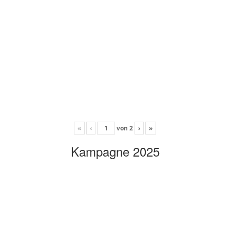
«
‹
von
2
›
»
Kampagne 2025