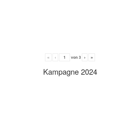
«
‹
von
3
›
»
Kampagne 2024