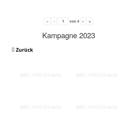
«
‹
von
4
›
»
Kampagne 2023
Zurück
IMG 7098-KS-web
IMG 7109-KS-web
IMG 7116-KS-web
IMG 7119-KS-web