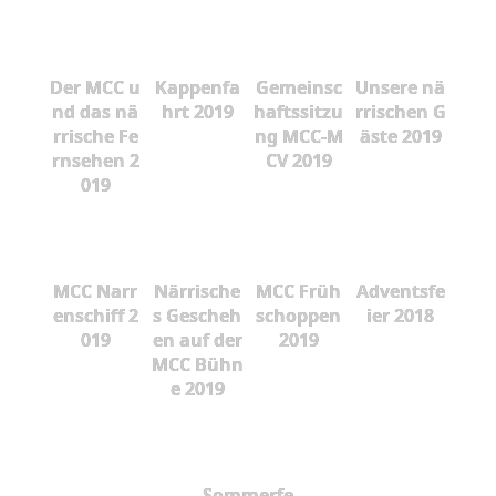
Der MCC u
Kappenfa
Gemeinsc
Unsere nä
nd das nä
hrt 2019
haftssitzu
rrischen G
rrische Fe
ng MCC-M
äste 2019
rnsehen 2
CV 2019
019
MCC Narr
Närrische
MCC Früh
Adventsfe
enschiff 2
s Gescheh
schoppen
ier 2018
019
en auf der
2019
MCC Bühn
e 2019
Sommerfe