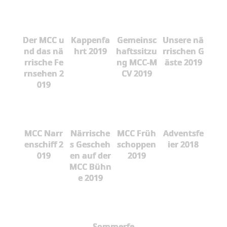
Der MCC u
Kappenfa
Gemeinsc
Unsere nä
nd das nä
hrt 2019
haftssitzu
rrischen G
rrische Fe
ng MCC-M
äste 2019
rnsehen 2
CV 2019
019
MCC Narr
Närrische
MCC Früh
Adventsfe
enschiff 2
s Gescheh
schoppen
ier 2018
019
en auf der
2019
MCC Bühn
e 2019
Sommerfe